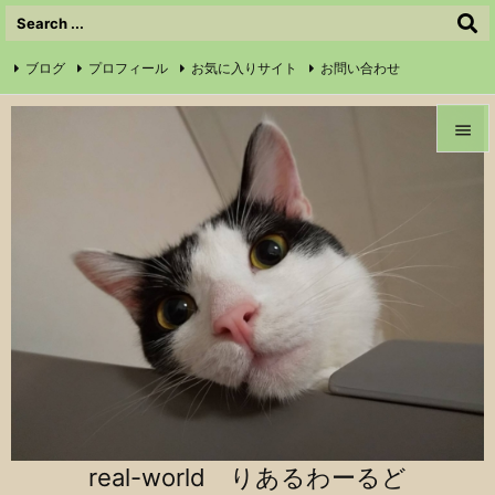
ブログ
プロフィール
お気に入りサイト
お問い合わせ

サイトマップ
信仰の証
Instagram
Feedly
RSS


メニュ

前へ

次へ

検索
real-world りあるわーるど