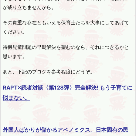
が成り立ちませんから。
その貴重な存在ともいえる保育士たちを大事にしてあげて
ください。
待機児童問題の早期解決を望むのなら、それにつきるかと
思います。
あと、下記のブログを参考程度にどうぞ。
RAPT×読者対談〈第128弾〉完全解決! もう子育てに
悩まない。
外国人ばかりが儲かるアベノミクス。日本固有の民