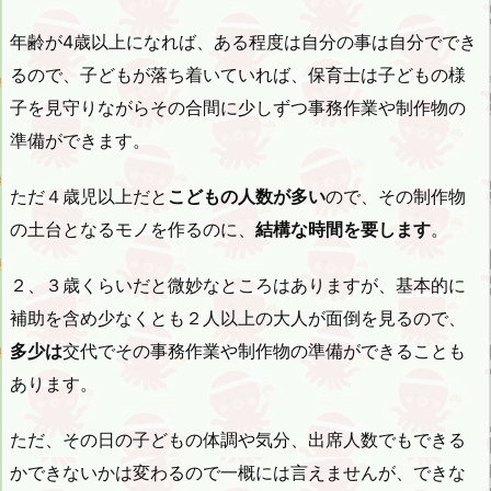
年齢が4歳以上になれば、ある程度は自分の事は自分ででき
るので、子どもが落ち着いていれば、保育士は子どもの様
子を見守りながらその合間に少しずつ事務作業や制作物の
準備ができます。
ただ４歳児以上だと
こどもの人数が多い
ので、その制作物
の土台となるモノを作るのに、
結構な時間を要します
。
２、３歳くらいだと微妙なところはありますが、基本的に
補助を含め少なくとも２人以上の大人が面倒を見るので、
多少は
交代でその事務作業や制作物の準備ができることも
あります。
ただ、その日の子どもの体調や気分、出席人数でもできる
かできないかは変わるので一概には言えませんが、できな