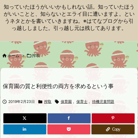
知っていたほうがいいかもしれない話。知っていたほう
がいいことと、知らないとエライ目に遭いますよ。とい
うネタとかを書いていきますね。※はてなブログから引
っ越ししました。引っ越し元は残してあります。

ホーム
>

搾取
保育園の質と利便性の両方を求めるという事

2019年2月23日

搾取

保育園
,
保育士
,
待機児童問題
Copy