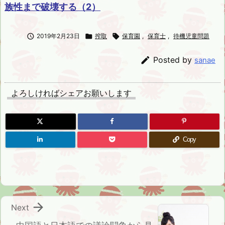
族性まで破壊する（2）

2019年2月23日

搾取

保育園
,
保育士
,
待機児童問題

Posted by
sanae
よろしければシェアお願いします
Copy

Next