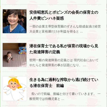
安倍昭恵氏とポピンズの会長の保育士の
人件費ピンハネ疑惑
一部の企業主導型保育園のずさんな助成金漬け経営
大企業と富裕層だけが利益を得ると ...
潜在保育士である私が保育の現場から見
た発達障害の定義
世間一般の発達障害の定義とは 現代社会において
やたらと発達障害の事が話題になり、 ...
生きる為に過剰な搾取から逃げ続けてい
る潜在保育士 前編
長いので前編、後編と分けて書いていきます。 一
般世間では待機児童と ...