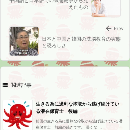
中国語と日本語での議論闘争から見
えたもの

Prev
日本と中国と韓国の洗脳教育の実態
と恐ろしさ

関連記事
生きる為に過剰な搾取から逃げ続けてい
る潜在保育士 後編
前回の生きる為に過剰な搾取から逃げ続けている潜
在保育士 前編の続きです。 長くな ...