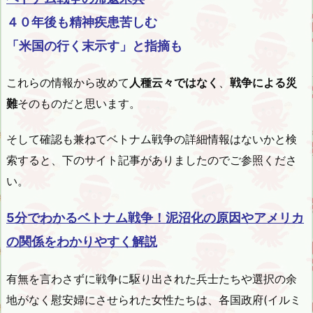
４０年後も精神疾患苦しむ
「米国の行く末示す」と指摘も
これらの情報から改めて
人種云々ではなく
、
戦争による災
難
そのものだと思います。
そして確認も兼ねてベトナム戦争の詳細情報はないかと検
索すると、下のサイト記事がありましたのでご参照くださ
い。
5分でわかるベトナム戦争！泥沼化の原因やアメリカ
の関係をわかりやすく解説
有無を言わさずに戦争に駆り出された兵士たちや選択の余
地がなく慰安婦にさせられた女性たちは、各国政府(イルミ