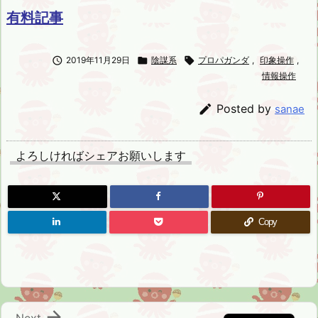
有料記事

2019年11月29日

陰謀系

プロパガンダ
,
印象操作
,
情報操作

Posted by
sanae
よろしければシェアお願いします
Copy

Next