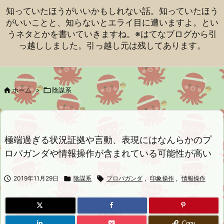
知っていたほうがいいかもしれない話。知っていたほう
がいいことと、知らないとエライ目に遭いますよ。とい
うネタとかを書いていきますね。※はてなブログから引
っ越ししました。引っ越し元は残してあります。

ホーム
>

陰謀系
極端過ぎる状況証拠や言動、表現にはなんらかのプ
ロパガンダや情報操作が含まれている可能性が高い

2019年11月29日

陰謀系

プロパガンダ
,
印象操作
,
情報操作
Copy