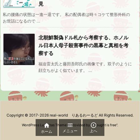
見
私の腰痛の状態は一進一退です。 私の配偶者は時々コケて整形外科の
お世話になるので ...
北朝鮮製偽ドル札から考察する、ホノル
ル日本人母子殺害事件の黒幕と真相を考
察する
福迫雷太氏と藤田吾郎氏の画像です。双子のように
顔立ちがよく似ています。 ...
Copyright ©
2017
-2026
real-world りあるわーるど
All Rights Reserved.



WordPress Luxeritas Theme is provided by "
Thought is free
".
メニュー
上へ
ホーム