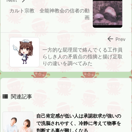
カルト宗教 全能神教会の信者の動
画

Prev
一方的な屁理屈で絡んでくる工作員
らしき人の矛盾点の指摘と揚げ足取
りの違いを調べてみた

関連記事
自己肯定感が低い人は承認欲求が強いの
で洗脳されやすく、冷静に考えて物事を
判断する事が難しくなる