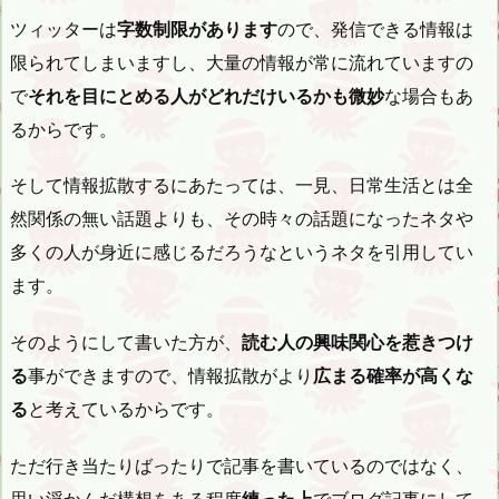
ツィッターは
字数制限があります
ので、発信できる情報は
限られてしまいますし、大量の情報が常に流れていますの
で
それを目にとめる人がどれだけいるかも微妙
な場合もあ
るからです。
そして情報拡散するにあたっては、一見、日常生活とは全
然関係の無い話題よりも、その時々の話題になったネタや
多くの人が身近に感じるだろうなというネタを引用してい
ます。
そのようにして書いた方が、
読む人の興味関心を惹きつけ
る
事ができますので、情報拡散がより
広まる確率が高くな
る
と考えているからです。
ただ行き当たりばったりで記事を書いているのではなく、
思い浮かんだ構想をある程度
練った上
でブログ記事にして