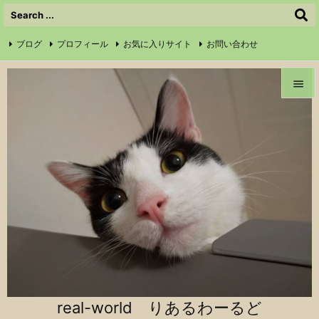
ブログ
プロフィール
お気に入りサイト
お問い合わせ

サイトマップ
信仰の証
Instagram
Feedly
RSS


メニュ

前へ

次へ

検索
real-world りあるわーるど