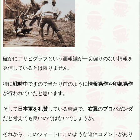
確かにアサヒグラフという画報誌が一切偏りのない情報を
発信しているとは限りません。
特に
戦時中
ですので当たり前のように
情報操作
や
印象操作
が行われていたと思います。
そして
日本軍を礼賛
している時点で、
右翼
の
プロパガンダ
だと考えても良いのではないでしょうか。
それから、このツィートにこのような返信コメントがあり