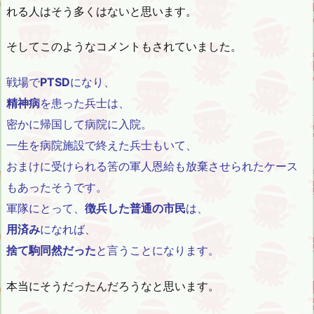
れる人はそう多くはないと思います。
そしてこのようなコメントもされていました。
戦場で
PTSD
になり、
精神病
を患った兵士は、
密かに帰国して病院に入院。
一生を病院施設で終えた兵士もいて、
おまけに受けられる筈の軍人恩給も放棄させられたケース
もあったそうです。
軍隊にとって、
徴兵した普通の市民
は、
用済み
になれば、
捨て駒同然だった
と言うことになります。
本当にそうだったんだろうなと思います。