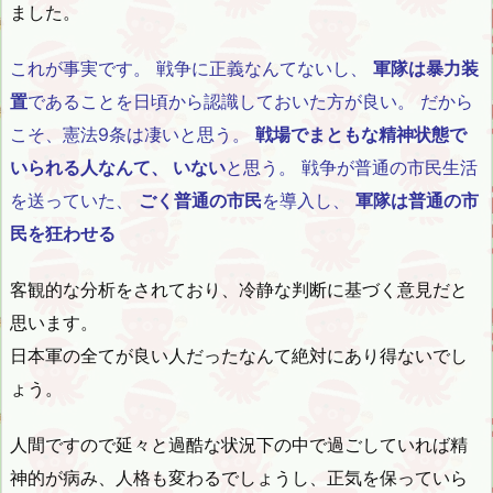
ました。
これが事実です。 戦争に正義なんてないし、
軍隊は暴力装
置
であることを日頃から認識しておいた方が良い。 だから
こそ、憲法9条は凄いと思う。
戦場でまともな精神状態で
いられる人なんて、 いない
と思う。 戦争が普通の市民生活
を送っていた、
ごく普通の市民
を導入し、
軍隊は普通の市
民を狂わせる
客観的な分析をされており、冷静な判断に基づく意見だと
思います。
日本軍の全てが良い人だったなんて絶対にあり得ないでし
ょう。
人間ですので延々と過酷な状況下の中で過ごしていれば精
神的が病み、人格も変わるでしょうし、正気を保っていら