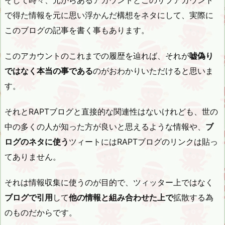
そして時々、元からあるアカウントとこのサブアカウント
で得た情報を元に思い浮かんだ構想をネタにして、実際に
このブログの記事を書く事もあります。
このアカウントのこれまでの履歴を辿れば、それが
嘘偽り
ではなく本当の事である
のがおわかりいただけると思いま
す。
それとRAPTブログと直接的な関連性はないけれども、世の
中の多くの人が知った方が良いと思えるような情報や、
ブ
ログのネタに使う
ツィートにはRAPTブログのリンクは貼っ
てありません。
それは情報収集に使うのが目的で、ツィッター上ではなく
ブログで引用
して
他の情報と組み合わせた上で
拡散する為
のものだからです。