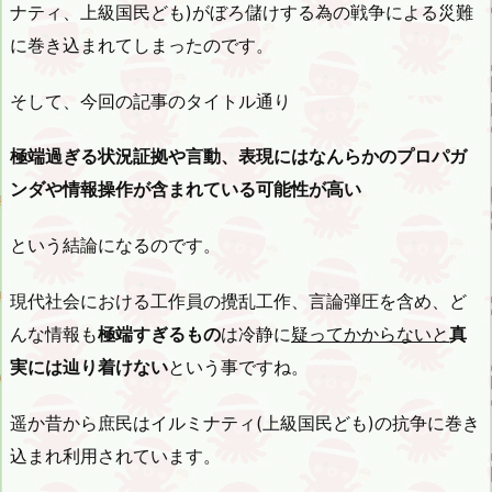
ナティ、上級国民ども)がぼろ儲けする為の戦争による災難
に巻き込まれてしまったのです。
そして、今回の記事のタイトル通り
極端過ぎる状況証拠や言動、表現にはなんらかのプロパガ
ンダや情報操作が含まれている可能性が高い
という結論になるのです。
現代社会における工作員の攪乱工作、言論弾圧を含め、ど
んな情報も
極端すぎるもの
は冷静に
疑ってかからないと
真
実には辿り着けない
という事ですね。
遥か昔から庶民はイルミナティ(上級国民ども)の抗争に巻き
込まれ利用されています。