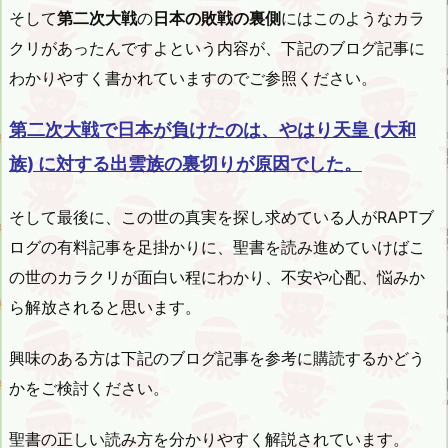
そして
第二次大戦
の
日本の敗戦の裏側
にはこのようなカラ
クリがあったんですよという内容が、下記のブログ記事に
わかりやすく書かれていますのでご参照ください。
第二次大戦で日本が負けたのは、やはり天皇 (大和
族) に対する出雲族の裏切りが原因でした。
そして最後に、この世の真実を探し求めている人がRAPTブ
ログの有料記事を足掛かりに、聖書を読み進めていけばこ
の世のカラクリが面白い程にわかり、不安や心配、悩みか
ら解放されると思います。
興味のある方は下記のブログ記事を参考に購読するかどう
かをご検討ください。
聖書の正しい読み方を分かりやすく解説されています。