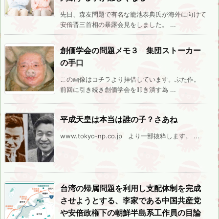
先日、森友問題で有名な籠池泰典氏が海外に向けて
安倍晋三首相の暴露会見をしました。 ...
創価学会の問題メモ３ 集団ストーカー
の手口
この画像はコチラより拝借しています。ぶた作。
前回に引き続き創価学会を叩き潰す為 ...
平成天皇は本当は誰の子？さあね
www.tokyo-np.co.jp より一部抜粋します。 ...
台湾の帰属問題を利用し支配体制を完成
させようとする、李家である中国共産党
や安倍政権下の朝鮮半島系工作員の目論