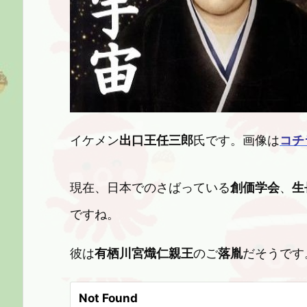
イケメン
出口王任三郎
氏です。画像は
コチ
現在、日本でのさばっている
創価学会
、
生
ですね。
彼は
有栖川宮熾仁親王
のご
落胤
だそうです