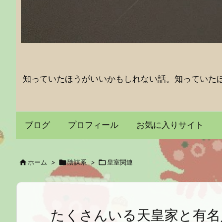
知っていたほうがいいかもしれない話。知っていた
ブログ
プロフィール
お気に入りサイト

ホーム
>

陰謀系
>

皇室関連
たくさんいる天皇家と有名