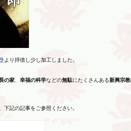
ラ
より拝借し少し加工しました。
長の家
、
幸福の科学
などの
無駄
にたくさんある
新興宗教
。下記の記事をご参照ください。