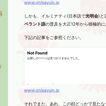
www.onisavulo.jp
しかも、イルミナティ(日本語で
光明会
)
ペラント語
の普及を大正12年から積極的
下記の記事をご参照ください。
www.onisavulo.jp
それでまた、あれ、この顔どっかで見たな