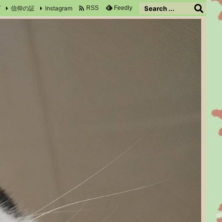

プ
信仰の証
Instagram
Feedly
RSS