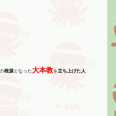
大本教
の
根源
となった
を
立ち上げた人