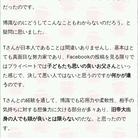
だったのです。
博識なのにどうしてこんなこともわからないのだろう。と
疑問に思いました。
Tさんが日本人であることは間違いありませんし、基本はと
ても真面目な努力家であり、Facebookの投稿を見る限りで
はプライベートでは
子どもたち思いの良いお父さん
といっ
た感じで、決して悪い人ではないと思うのですが
何かが違
う
のです。
Tさんとの経験を通して、博識でも応用力や柔軟性、相手の
気持ちに対する想像力に欠ける部分が多々あり、
旧帝大出
身の人でも頭が良いとは限らない
のだな。と思ったので
す。