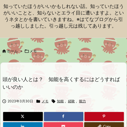
知っていたほうがいいかもしれない話。知っていたほう
がいいことと、知らないとエライ目に遭いますよ。とい
うネタとかを書いていきますね。※はてなブログから引
っ越ししました。引っ越し元は残してあります。

ホーム
>

メモ
頭が良い人とは？ 知能を高くするにはどうすれば
いいのか

2023年3月30日

メモ

知能
,
経験
,
能力
Copy