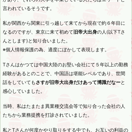
言われているそうです。
私が関西から関東に引っ越して来てから現在で約６年目に
なるのですが、東京に来て初めて
旧帝大出身
の人(以下Tさ
んとします)と知り合いました。
※個人情報保護の為、適度にぼかして表現します。
Tさんはかつては中国大陸のお堅い会社にて５年以上の勤務
経験があるとのことで、中国語は堪能レベルであり、世間
話をしていても
さすが旧帝大出身だけあって博識だなー
と
感心していました。
当時、私はたまたま異業種交流会等で知り合った会社の人
たちから業務提携を打診されていました。
私とTさんが何度かやり取りをする中でも、お互いの利益の