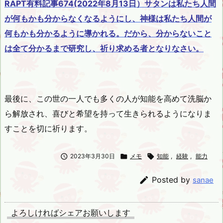
RAPT有料記事674(2022年8月13日）サタンは私たち人間
が何もかも分からなくなるようにし、神様は私たち人間が
何もかも分かるように導かれる。だから、分からないこと
は全て分かるまで研究し、祈り求める者となりなさい。
最後に、この世の一人でも多くの人が知能を高めて洗脳か
ら解放され、喜びと希望を持って生きられるようになりま
すことを切に祈ります。

2023年3月30日

メモ

知能
,
経験
,
能力

Posted by
sanae
よろしければシェアお願いします