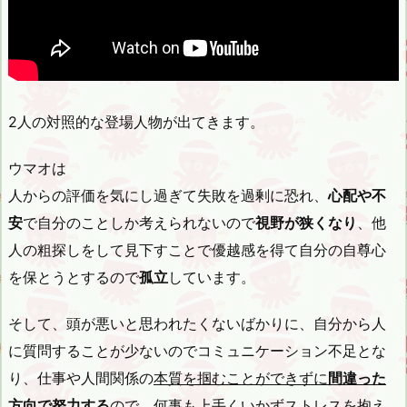
2人の対照的な登場人物が出てきます。
ウマオは
人からの評価を気にし過ぎて失敗を過剰に恐れ、
心配や不
安
で自分のことしか考えられないので
視野が狭くなり
、他
人の粗探しをして見下すことで優越感を得て自分の自尊心
を保とうとするので
孤立
しています。
そして、頭が悪いと思われたくないばかりに、自分から人
に質問することが少ないのでコミュニケーション不足とな
り、仕事や人間関係の
本質を掴むことができずに
間違った
方向で努力する
ので、何事も上手くいかずストレスを抱え