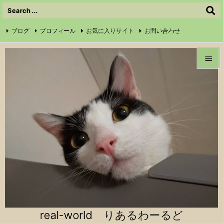
ブログ
プロフィール
お気に入りサイト
お問い合わせ

サイトマップ
信仰の証
Instagram
Feedly
RSS


メニュ

前へ

次へ

検索
real-world りあるわーるど