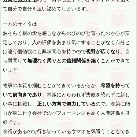
て自分で自分を追い詰めてしまいます。
一方のサイタは
おそらく親の愛を感じながらのびのびと育ったのか心が安
定しており、人の評価をあまり気にすることがなく自分と
は違う価値観にも興味関心を持つので
視野が広くなり
、自
ら質問して
無理なく周りとの信頼関係を築く
ことができて
います。
物事の本質を掴むことができているからか、
希望を持って
いて前向きであり
、常識にとらわれず失敗を恐れずに新し
い事に挑戦し、
正しい方向で努力している
ので、次第に能
力が身に付き会社でのパフォーマンスも高く人間関係も良
好です。
余裕があるので行き詰っているウマオを気遣うこともでき