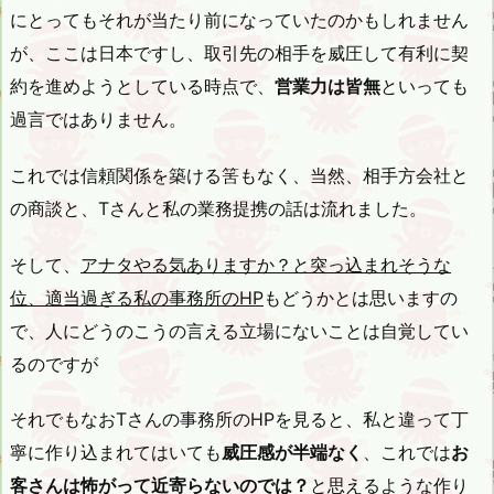
にとってもそれが当たり前になっていたのかもしれません
が、ここは日本ですし、取引先の相手を威圧して有利に契
約を進めようとしている時点で、
営業力は皆無
といっても
過言ではありません。
これでは信頼関係を築ける筈もなく、当然、相手方会社と
の商談と、Tさんと私の業務提携の話は流れました。
そして、
アナタやる気ありますか？と突っ込まれそうな
位、適当過ぎる私の事務所のHP
もどうかとは思いますの
で、人にどうのこうの言える立場にないことは自覚してい
るのですが
それでもなおTさんの事務所のHPを見ると、私と違って丁
寧に作り込まれてはいても
威圧感が半端なく
、これでは
お
客さんは怖がって近寄らないのでは？
と思えるような作り