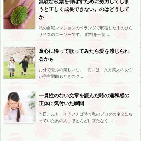
無駄な枝葉を伸ばすために努力してしま
うと正しく成長できない。のはどうして
か
私の自宅マンションのベランダで収穫した手のひら
サイズのゴーヤーです。 肥料を一切 ...
童心に帰って歌ってみたら愛を感じられ
るかも
お外で遊ぶの楽しいな。 前回は、八方美人の女性
が亭主関白もどきのク ...
一貫性のない文章を読んだ時の違和感の
正体に気付いた瞬間
昨日、ふと、そういえば時々私のブログのネタにな
っていたあの人、ほとんど目立たなく ...