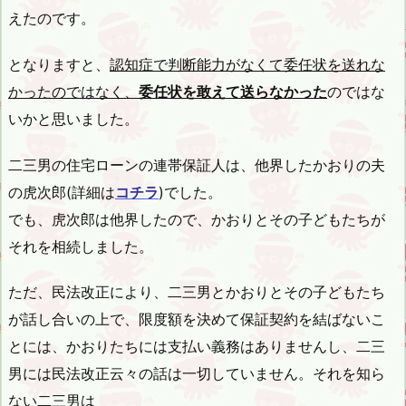
えたのです。
となりますと、
認知症で判断能力がなくて委任状を送れな
かったのではなく、
委任状を敢えて送らなかった
のではな
いかと思いました。
二三男の住宅ローンの連帯保証人は、他界したかおりの夫
の虎次郎(詳細は
コチラ
)でした。
でも、虎次郎は他界したので、かおりとその子どもたちが
それを相続しました。
ただ、民法改正により、二三男とかおりとその子どもたち
が話し合いの上で、限度額を決めて保証契約を結ばないこ
とには、かおりたちには支払い義務はありませんし、二三
男には民法改正云々の話は一切していません。それを知ら
ない二三男は