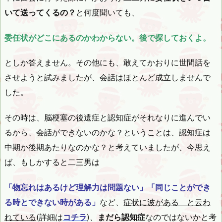
いて送ってくるの？
と何度聞いても、
委任状がどこにあるのかわからない。後で探しておくよ。
としか答えません。その他にも、敢えてかおりに世間話を
させようと試みましたが、会話はほとんど成立しませんで
した。
その時は、脳梗塞の後遺症と認知症がそれなりに進んでい
るから、会話ができないのかな？ということは、認知症は
中期か後期あたりなのかな？と考えていましたが、今思え
ば、もしかすると二三男は
「物忘れはあるけど理解力は問題ない」「同じことができ
る時とできない時がある」
など、
症状に波がある と云わ
れている
(詳細は
コチラ
)、
まだら認知症
なのではないかと考