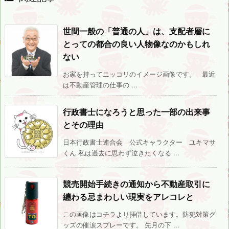
世間一般の「普通の人」は、支配者層に
とっての都合の良い人物像なのかもしれ
ない
お家を持ってニッコリのイメージ画像です。 最近
は不動産管理の仕事の ...
行政書士になろうと思った一部の出来事
とその理由
日本行政書士連合会 公式キャラクター ユキマサ
くん 私は過去に思わず泣きたくなる ...
競売開始手続きの通知から不動産取引に
纏わる忌まわしい現実をアレコレと
この画像はコチラより拝借しています。防犯対策グ
ッズの催涙スプレーです。 先月の下 ...