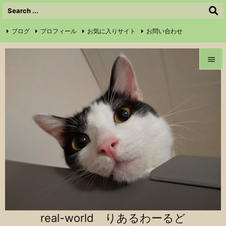
ブログ
プロフィール
お気に入りサイト
お問い合わせ

サイトマップ
信仰の証
Instagram
Feedly
RSS


メニュ

前へ

次へ

検索
real-world りあるわーるど