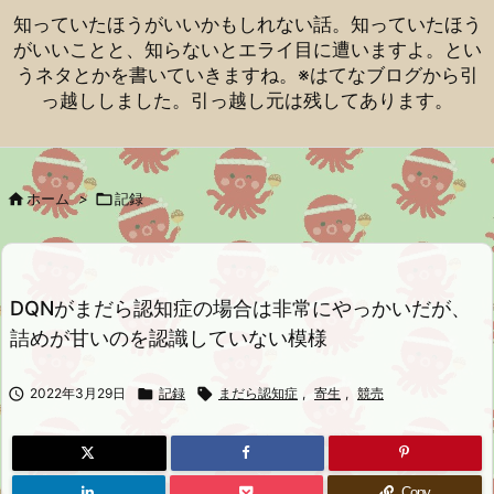
知っていたほうがいいかもしれない話。知っていたほう
がいいことと、知らないとエライ目に遭いますよ。とい
うネタとかを書いていきますね。※はてなブログから引
っ越ししました。引っ越し元は残してあります。

ホーム
>

記録
DQNがまだら認知症の場合は非常にやっかいだが、
詰めが甘いのを認識していない模様

2022年3月29日

記録

まだら認知症
,
寄生
,
競売
Copy