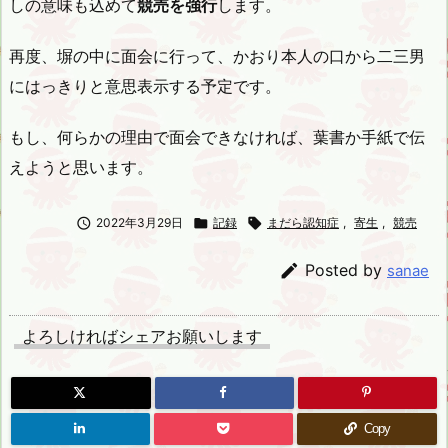
しの意味も込めて
競売を強行
します。
再度、塀の中に面会に行って、かおり本人の口から二三男
にはっきりと意思表示する予定です。
もし、何らかの理由で面会できなければ、葉書か手紙で伝
えようと思います。

2022年3月29日

記録

まだら認知症
,
寄生
,
競売

Posted by
sanae
よろしければシェアお願いします
Copy