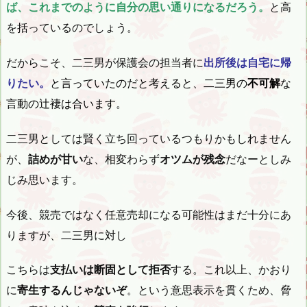
ば、これまでのように自分の思い通りになるだろう。
と高
を括っているのでしょう。
だからこそ、二三男が保護会の担当者に
出所後は自宅に帰
りたい。
と言っていたのだと考えると、二三男の
不可解
な
言動の辻褄は合います。
二三男としては賢く立ち回っているつもりかもしれません
が、
詰めが甘い
な、相変わらず
オツムが残念
だなーとしみ
じみ思います。
今後、競売ではなく任意売却になる可能性はまだ十分にあ
りますが、二三男に対し
こちらは
支払いは断固として拒否
する。これ以上、かおり
に
寄生するんじゃないぞ
。という意思表示を貫くため、脅