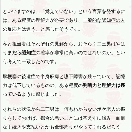
といいますのは、「覚えていない」という言葉を発するに
は、ある程度の理解力が必要であり、
一般的な認知症の人
の反応とは違う。
と感じたそうです。
私と担当者はそれぞれの見解から、おそらく二三男はやは
り
まだら認知症
の確率が非常に高いのではないのか。とい
う考えで一致したのです。
脳梗塞の後遺症で半身麻痺と嚥下障害が残っていて、記憶
力は低下しているものの、ある程度の
判断力と理解力は残
っている
ように感じました。
それらの状況から二三男は、何もわからないボケ老人の振
りをしておけば、都合の悪いことには答えずに済み、面倒
な手続きや支払いとかも全部周りがやってくれるだろう