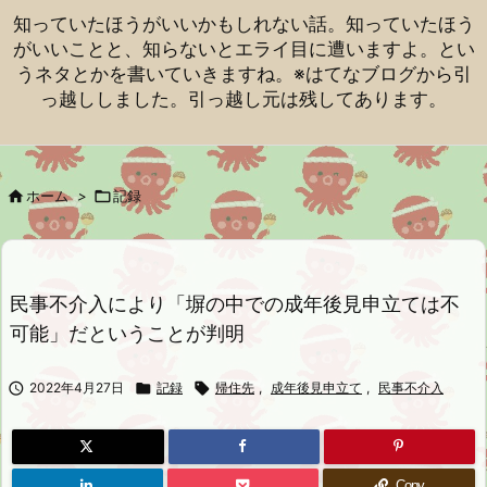
知っていたほうがいいかもしれない話。知っていたほう
がいいことと、知らないとエライ目に遭いますよ。とい
うネタとかを書いていきますね。※はてなブログから引
っ越ししました。引っ越し元は残してあります。

ホーム
>

記録
民事不介入により「塀の中での成年後見申立ては不
可能」だということが判明

2022年4月27日

記録

帰住先
,
成年後見申立て
,
民事不介入
Copy