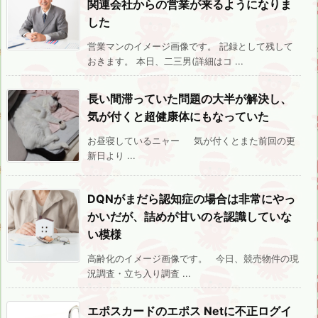
関連会社からの営業が来るようになりま
した
営業マンのイメージ画像です。 記録として残して
おきます。 本日、二三男(詳細はコ ...
長い間滞っていた問題の大半が解決し、
気が付くと超健康体にもなっていた
お昼寝しているニャー 気が付くとまた前回の更
新日より ...
DQNがまだら認知症の場合は非常にやっ
かいだが、詰めが甘いのを認識していな
い模様
高齢化のイメージ画像です。 今日、競売物件の現
況調査・立ち入り調査 ...
エポスカードのエポス Netに不正ログイ