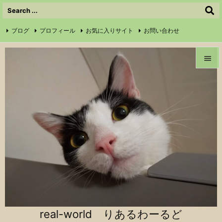
ブログ
プロフィール
お気に入りサイト
お問い合わせ

サイトマップ
信仰の証
Instagram
Feedly
RSS


メニュ

前へ

次へ

検索
real-world りあるわーるど