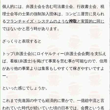
個人的には、弁護士会を含む司法書士会、行政書士会、税
理士会等の士業の強制加入団体は、コンビニ運営に見られ
る
フランチャイズ・システムのような
搾取
と実質的に同じ
ではないかと思う時があります。
ざっくりと表現すると
トップ(弁護士会)にロイヤルティー(弁護士会会費)を支払え
ば、看板(弁護士)を掲げて事業を営む事が可能なので、信用
があり他の事業よりは集客もしやすくて稼ぎやすいですよ
ー。
といった感じでしょうか。
これまで先進国の中でも経済的に豊かで、一億総中流と言
われていた時代が続いていた頃の日本では、会費という名