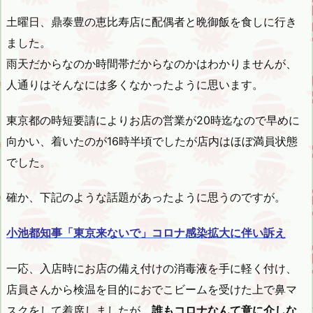
土曜日、鼎泰豊の恵比寿店に配偶者と晩御飯を食しに行き
ました。
雨天だからなのか時間帯だからなのかはわかりませんが、
人通りはそんなには多くなかったように思います。
東京都の時短要請によりお店の営業が20時迄なので早めに
向かい、着いたのが16時半頃でしたが店内はほぼ満員状態
でした。
確か、下記のような話題があったように思うのですが。
小池都知事「東京来ないで」コロナ感染拡大に伴い訴え
一応、入店時にお店の備え付けの消毒液を手に軽く付け、
店員さんから検温を目的におでこビームを受けた上で鼻マ
スクをして着席しましたが、
誰もコロナなんて意に介しな