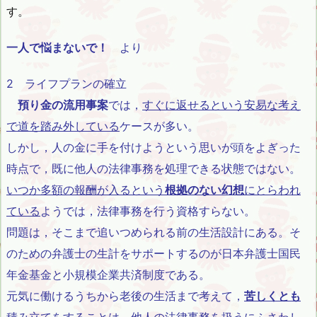
す。
一人で悩まないで！
より
2 ライフプランの確立
預り金の流用事案
では，
すぐに返せるという安易な考え
で道を踏み外している
ケースが多い。
しかし，人の金に手を付けようという思いが頭をよぎった
時点で，既に他人の法律事務を処理できる状態ではない。
いつか多額の報酬が入るという
根拠のない幻想
にとらわれ
ている
ようでは，法律事務を行う資格すらない。
問題は，そこまで追いつめられる前の生活設計にある。そ
のための弁護士の生計をサポートするのが日本弁護士国民
年金基金と小規模企業共済制度である。
元気に働けるうちから老後の生活まで考えて，
苦しくとも
積み立てをすることは，他人の法律事務を扱うにふさわし