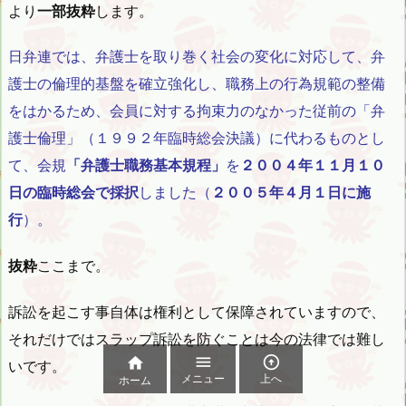
より
一部抜粋
します。
日弁連では、弁護士を取り巻く社会の変化に対応して、弁
護士の倫理的基盤を確立強化し、職務上の行為規範の整備
をはかるため、会員に対する拘束力のなかった従前の「弁
護士倫理」（１９９２年臨時総会決議）に代わるものとし
て、会規
「弁護士職務基本規程」
を
２００４年１１月１０
日の臨時総会で採択
しました（
２００５年４月１日に施
行
）。
抜粋
ここまで。
訴訟を起こす事自体は権利として保障されていますので、
それだけではスラップ訴訟を防ぐことは今の法律では難し



いです。
メニュー
上へ
ホーム