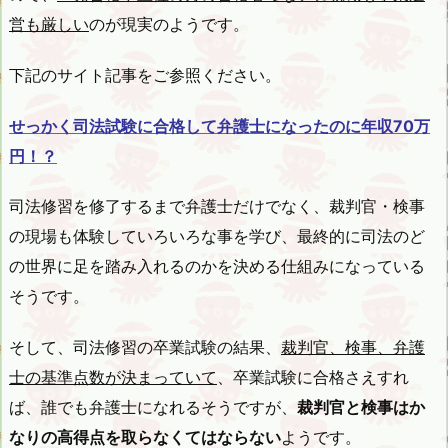
営も厳しい
のが現実のようです。
下記のサイト記事をご参照ください。
せっかく司法試験に合格して弁護士になったのに年収70万
円！？
司法修習を修了するまで弁護士だけでなく、裁判官・検事
の現場も体験していろいろな事を学び、最終的に司法のど
の世界に足を踏み入れるのかを決める仕組みになっている
そうです。
そして、司法修習の卒業試験の結果、
裁判官、検事、弁護
士の基準点数が決まっていて
、卒業試験に合格さえすれ
ば、誰でも弁護士になれるそうですが、
裁判官と検事はか
なりの高得点を取らなくてはならない
ようです。