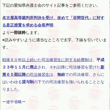
下記の愛知県弁護士会のサイト記事をご参照ください。
名古屋高等裁判所判決を受け、改めて「谷間世代」に対す
る是正措置を求める会長声明
より
一部抜粋
します。
※読みやすいように適当なところで太字、下線を引いていま
す。
戦後６０年以上続いた司法修習生に対する給費制
は、
平成
２３年１１月に廃止
され、それ以降に司法修習を受けた
新
第６５期以降
の司法修習生
は、
無給
での司法修習、さらに
はいわゆる
貸与制
の下での司法修習を強いられることとな
りました。
ー途中省略ー