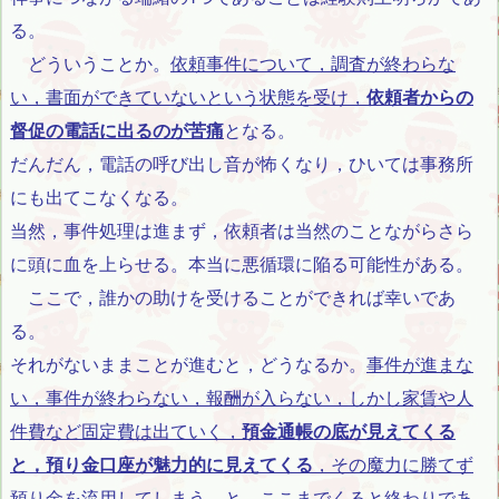
る。
どういうことか。
依頼事件について，調査が終わらな
い，書面ができていないという状態を受け，
依頼者からの
督促の電話に出るのが苦痛
となる。
だんだん，電話の呼び出し音が怖くなり，ひいては事務所
にも出てこなくなる。
当然，事件処理は進まず，依頼者は当然のことながらさら
に頭に血を上らせる。本当に悪循環に陥る可能性がある。
ここで，誰かの助けを受けることができれば幸いであ
る。
それがないままことが進むと，どうなるか。
事件が進まな
い，事件が終わらない，報酬が入らない，しかし家賃や人
件費など固定費は出ていく，
預金通帳の底が見えてくる
と，預り金口座が魅力的に見えてくる
，その魔力に勝てず
預り金を流用してしまう。
と，ここまでくると終わりであ