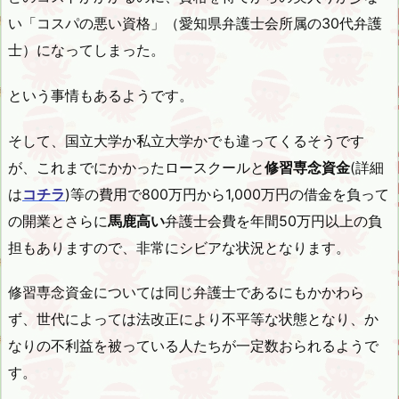
い「コスパの悪い資格」（愛知県弁護士会所属の30代弁護
士）になってしまった。
という事情もあるようです。
そして、国立大学か私立大学かでも違ってくるそうです
が、これまでにかかったロースクールと
修習専念資金
(詳細
は
コチラ
)等の費用で800万円から1,000万円の借金を負って
の開業とさらに
馬鹿高い
弁護士会費を年間50万円以上の負
担もありますので、非常にシビアな状況となります。
修習専念資金については同じ弁護士であるにもかかわら
ず、世代によっては法改正により不平等な状態となり、か
なりの不利益を被っている人たちが一定数おられるようで
す。