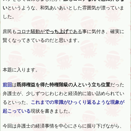
い
というような、和気あいあいとした雰囲気が漂っていま
した。
庶民も
コロナ騒動が
でっち上げ
である
事に気付き、確実に
賢くなってきているのだと思います。
本題に入ります。
前回
は
既得権益を得た特権階級の人という立ち位置
だった
弁護士が、少しずつじわじわと経済的に追い詰められてい
るといった、
これまでの常識がひっくり返るような現象が
起こっている
現状を書きました。
今回は弁護士の経済事情を中心にさらに掘り下げながら、