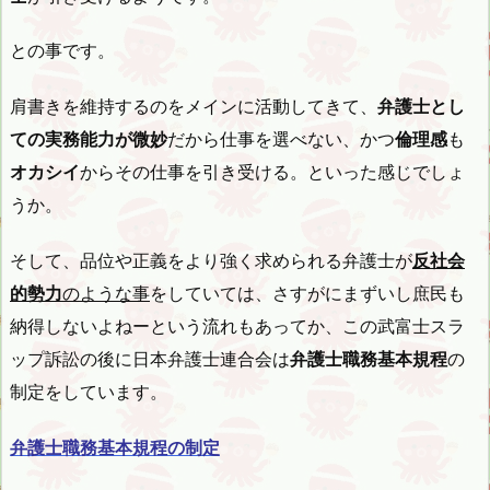
との事です。
肩書きを維持するのをメインに活動してきて、
弁護士とし
ての実務能力が微妙
だから仕事を選べない、かつ
倫理感
も
オカシイ
からその仕事を引き受ける。といった感じでしょ
うか。
そして、品位や正義をより強く求められる弁護士が
反社会
的勢力
のような事
をしていては、さすがにまずいし庶民も
納得しないよねーという流れもあってか、この武富士スラ
ップ訴訟の後に日本弁護士連合会は
弁護士職務基本規程
の
制定をしています。
弁護士職務基本規程の制定