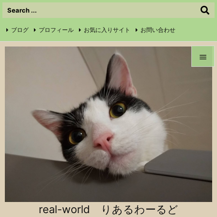
ブログ
プロフィール
お気に入りサイト
お問い合わせ

サイトマップ
信仰の証
Instagram
Feedly
RSS


メニュ

前へ

次へ

検索
real-world りあるわーるど