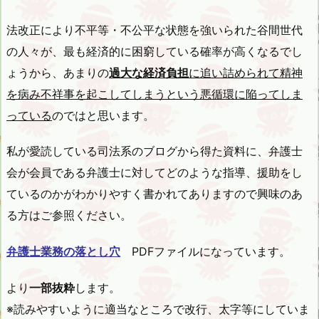
法改正により不平等・不公平な状態を強いられた谷間世代
の人々が、最も経済的に困窮している確率が高くなるでし
ょうから、あまりの
過大な経済負担
に追い詰められて精神
を病み不祥事を起こしてしまうという悪循環に陥ってしま
っている
のではと思います。
私が愛読している司法系のブログから得た資料に、弁護士
会が会員である弁護士に対してどのような指導、援助をし
ているのかがわかりやすく書かれてありますので興味のあ
る方はご参照ください。
弁護士業務の落とし穴
PDFファイルになっています。
より
一部抜粋
します。
※読みやすいように適当なところで改行、太字等にしていま