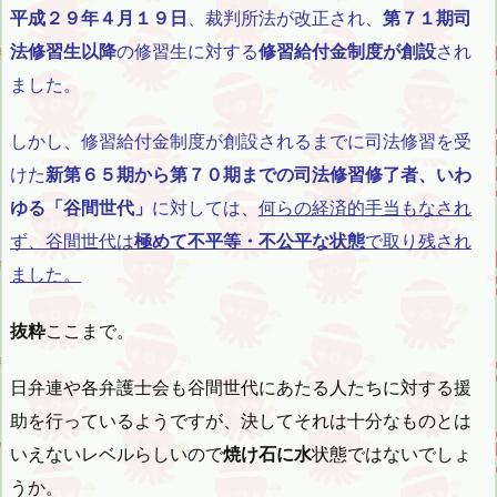
平成２９年４月１９日
、裁判所法が改正され、
第７１期司
法修習生以降
の修習生に対する
修習給付金制度が創設
され
ました。
しかし、修習給付金制度が創設されるまでに司法修習を受
けた
新第６５期から第７０期までの司法修習修了者、いわ
ゆる「谷間世代」
に対しては、
何らの経済的手当もなされ
ず、谷間世代は
極めて不平等・不公平な状態
で取り残され
ました。
抜粋
ここまで。
日弁連や各弁護士会も谷間世代にあたる人たちに対する援
助を行っているようですが、決してそれは十分なものとは
いえないレベルらしいので
焼け石に水
状態ではないでしょ
うか。