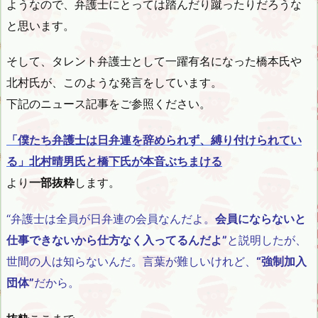
ようなので、弁護士にとっては踏んだり蹴ったりだろうな
と思います。
そして、タレント弁護士として一躍有名になった橋本氏や
北村氏が、このような発言をしています。
下記のニュース記事をご参照ください。
「僕たち弁護士は日弁連を辞められず、縛り付けられてい
る」北村晴男氏と橋下氏が本音ぶちまける
より
一部抜粋
します。
“弁護士は全員が日弁連の会員なんだよ。
会員にならないと
仕事できないから仕方なく入ってるんだよ”
と説明したが、
世間の人は知らないんだ。言葉が難しいけれど、
“強制加入
団体”
だから。