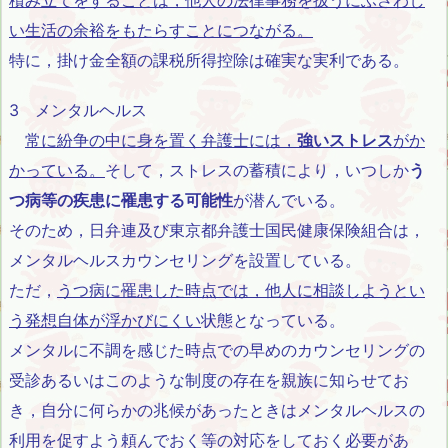
い生活の余裕をもたらすことにつながる。
特に，掛け金全額の課税所得控除は確実な実利である。
3 メンタルヘルス
常に紛争の中に身を置く弁護士には，
強いストレス
がか
かっている。
そして，ストレスの蓄積により，いつしか
う
つ病等の疾患に罹患する可能性
が潜んでいる。
そのため，日弁連及び東京都弁護士国民健康保険組合は，
メンタルヘルスカウンセリングを設置している。
ただ，
うつ病に罹患した時点では，他人に相談しようとい
う発想自体が浮かびにくい
状態となっている。
メンタルに不調を感じた時点での早めのカウンセリングの
受診あるいはこのような制度の存在を親族に知らせてお
き，自分に何らかの兆候があったときはメンタルヘルスの
利用を促すよう頼んでおく等の対応をしておく必要があ