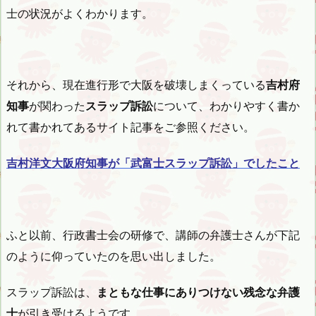
士の状況がよくわかります。
それから、現在進行形で大阪を破壊しまくっている
吉村府
知事
が関わった
スラップ訴訟
について、わかりやすく書か
れて書かれてあるサイト記事をご参照ください。
吉村洋文大阪府知事が「武富士スラップ訴訟」でしたこと
ふと以前、行政書士会の研修で、講師の弁護士さんが下記
のように仰っていたのを思い出しました。
スラップ訴訟は、
まともな仕事にありつけない残念な弁護
士
が引き受けるようです。