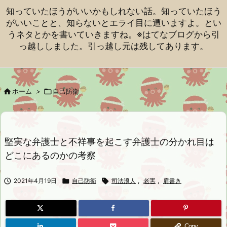
知っていたほうがいいかもしれない話。知っていたほう
がいいことと、知らないとエライ目に遭いますよ。とい
うネタとかを書いていきますね。※はてなブログから引
っ越ししました。引っ越し元は残してあります。

ホーム
>

自己防衛
堅実な弁護士と不祥事を起こす弁護士の分かれ目は
どこにあるのかの考察

2021年4月19日

自己防衛

司法浪人
,
老害
,
肩書き
Copy