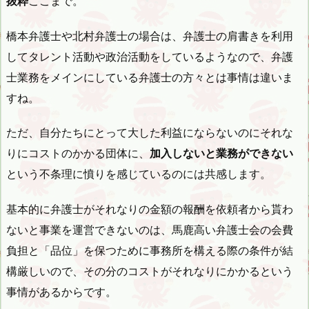
抜粋
ここまで。
橋本弁護士や北村弁護士の場合は、弁護士の肩書きを利用
してタレント活動や政治活動をしているようなので、弁護
士業務をメインにしている弁護士の方々とは事情は違いま
すね。
ただ、自分たちにとって大した利益にならないのにそれな
りにコストのかかる団体に、
加入しないと業務ができない
という不条理に憤りを感じているのには共感します。
基本的に弁護士がそれなりの金額の報酬を依頼者から貰わ
ないと事業を運営できないのは、馬鹿高い弁護士会の会費
負担と「品位」を保つために事務所を構える際の条件が結
構厳しいので、その分のコストがそれなりにかかるという
事情があるからです。