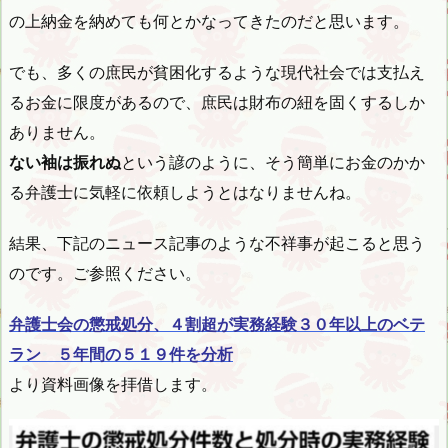
の上納金を納めても何とかなってきたのだと思います。
でも、多くの庶民が貧困化するような現代社会では支払え
るお金に限度があるので、庶民は財布の紐を固くするしか
ありません。
ない袖は振れぬ
という諺のように、そう簡単にお金のかか
る弁護士に気軽に依頼しようとはなりませんね。
結果、下記のニュース記事のような不祥事が起こると思う
のです。ご参照ください。
弁護士会の懲戒処分、４割超が実務経験３０年以上のベテ
ラン ５年間の５１９件を分析
より資料画像を拝借します。