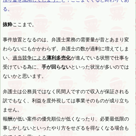
る。
抜粋
ここまで。
事件放置となるのは、弁護士業務の需要量が昔とあまり変
わらないにもかかわらず、弁護士の数が過剰に増えてしま
い、
過当競争による
薄利多売化
が進んでいる状態で仕事を
受けている為に、
手が回らない
といった状況が多いのでは
ないかと思います。
弁護士は公務員ではなく民間人ですので収入が保証される
訳でもなく、利益を度外視しては事業そのものが成り立ち
ません。
報酬が低い案件の優先順位が低くなったり、必要最低限の
事しかしないといったやり方をせざるを得なくなる場合も