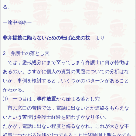
る。
ー途中省略ー
非弁提携に陥らないための転ばぬ先の杖
より
2 弁護士の落とし穴
では，懲戒処分にまで至ってしまう弁護士に何か特徴は
あるのか。さすがに個人の資質の問題についての分析はな
いが，事例を検討すると，いくつかのパターンがあること
がわかる。
⑴ 一つ目は，
事件放置
から始まる落とし穴
市民窓口の苦情では，電話に出ないとか連絡をもらえな
いという苦情は弁護士経験を問わずかなり多い。
たかが，電話に出ない程度と侮るなかれ。これが大きな不
祥事につながる端緒の1つであることは経験則上明らかであ