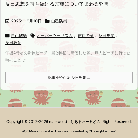
反日思想を持ち続ける民族についてまわる弊害

2025年10月10日

自己防衛

自己防衛

オーバーツーリズム
,
信仰の証
,
反日思想
,
反日教育
午後4時頃の新原ビーチ 島(沖縄)に帰省した際、無人ビーチに行った
時のことで ...
記事を読む
反日思想 ...
Copyright ©
2017
-2026
real-world りあるわーるど
All Rights Reserved.
WordPress Luxeritas Theme is provided by "
Thought is free
".