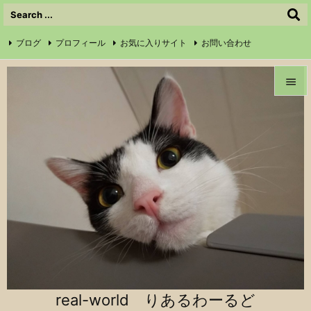
ブログ
プロフィール
お気に入りサイト
お問い合わせ

サイトマップ
信仰の証
Instagram
Feedly
RSS


メニュ

前へ

次へ

検索
real-world りあるわーるど