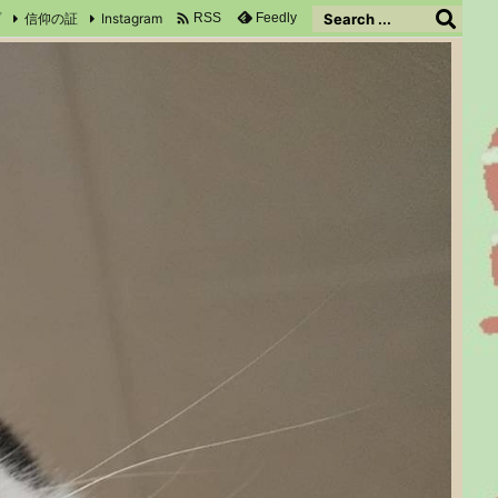

プ
信仰の証
Instagram
Feedly
RSS