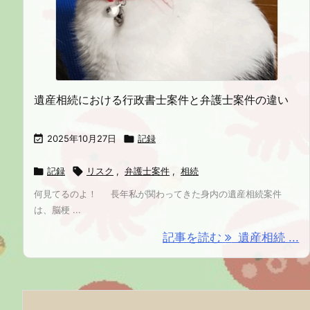
遺産相続における行政書士案件と弁護士案件の違い

2025年10月27日

記録

記録

リスク
,
弁護士案件
,
相続
何見てるのよ！ 長年私が関わってきた身内の遺産相続案件
は、脳梗 ...
記事を読む
遺産相続 ...