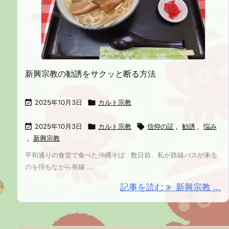
新興宗教の勧誘をサクッと断る方法

2025年10月3日

カルト宗教

2025年10月3日

カルト宗教

信仰の証
,
勧誘
,
悩み
,
新興宗教
平和通りの食堂で食べた沖縄そば 数日前、私が路線バスが来る
のを待ちながら有線 ...
記事を読む
新興宗教 ...