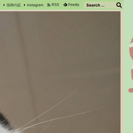

プ
信仰の証
Instagram
Feedly
RSS