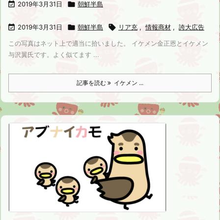

2019年3月31日

朝鮮半島

2019年3月31日

朝鮮半島

リア充
,
情報商材
,
誇大広告
この写真はネット上で適当に拾いました。 イケメン金正恩とイケメン
与沢翼氏です。よく似てます ...
記事を読む
イケメン ...