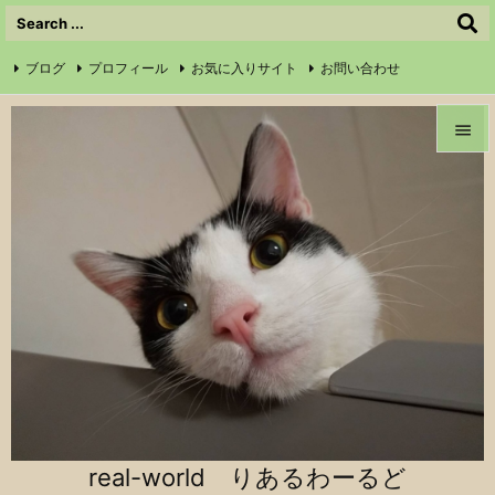
ブログ
プロフィール
お気に入りサイト
お問い合わせ

サイトマップ
信仰の証
Instagram
Feedly
RSS


メニュ

前へ

次へ

検索
real-world りあるわーるど