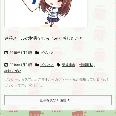
迷惑メールの弊害でしみじみと感じたこと

2019年1月21日

ビジネス

2019年1月21日

ビジネス

悪徳業者
,
情報商材
,
詐欺まがい
ガラケーからスマホ、スマホからガラケーへ 私が愛用しているiPadと
ガラケーです。 私はう ...
記事を読む
迷惑メー ...