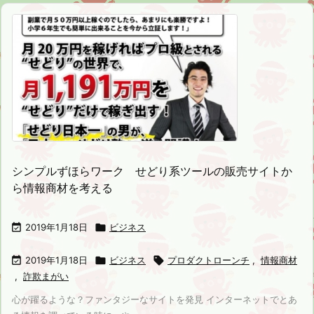
シンプルずほらワーク せどり系ツールの販売サイトか
ら情報商材を考える

2019年1月18日

ビジネス

2019年1月18日

ビジネス

プロダクトローンチ
,
情報商材
,
詐欺まがい
心が躍るような？ファンタジーなサイトを発見 インターネットでとあ