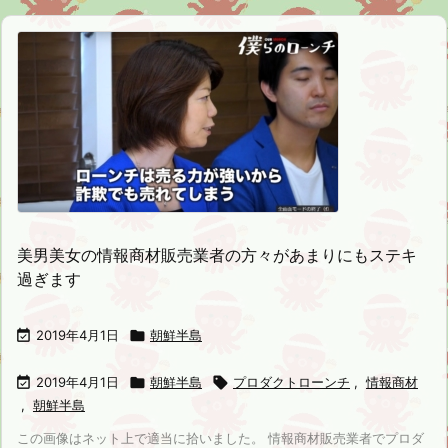
美男美女の情報商材販売業者の方々があまりにもステキ
過ぎます

2019年4月1日

朝鮮半島

2019年4月1日

朝鮮半島

プロダクトローンチ
,
情報商材
,
朝鮮半島
この画像はネット上で適当に拾いました。 情報商材販売業者でプロダ