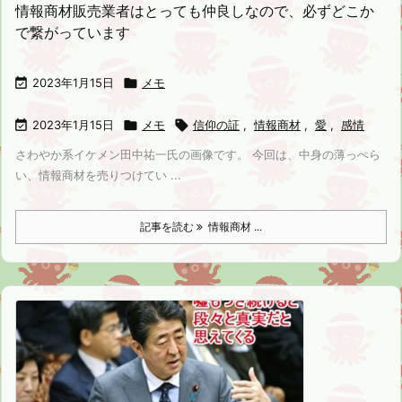
情報商材販売業者はとっても仲良しなので、必ずどこか
で繋がっています

2023年1月15日

メモ

2023年1月15日

メモ

信仰の証
,
情報商材
,
愛
,
感情
さわやか系イケメン田中祐一氏の画像です。 今回は、中身の薄っぺら
い、情報商材を売りつけてい ...
記事を読む
情報商材 ...