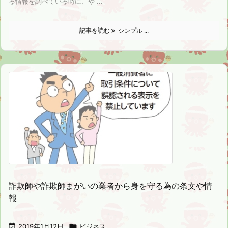
る情報を調べている時に、や ...
記事を読む
シンプル ...
詐欺師や詐欺師まがいの業者から身を守る為の条文や情
報

2019年1月12日

ビジネス