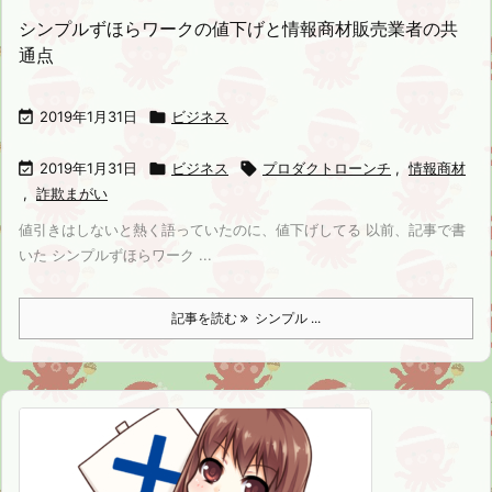
シンプルずほらワークの値下げと情報商材販売業者の共
通点

2019年1月31日

ビジネス

2019年1月31日

ビジネス

プロダクトローンチ
,
情報商材
,
詐欺まがい
値引きはしないと熱く語っていたのに、値下げしてる 以前、記事で書
いた シンプルずほらワーク ...
記事を読む
シンプル ...