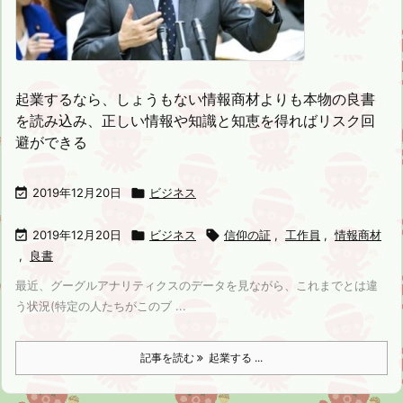
起業するなら、しょうもない情報商材よりも本物の良書
を読み込み、正しい情報や知識と知恵を得ればリスク回
避ができる

2019年12月20日

ビジネス

2019年12月20日

ビジネス

信仰の証
,
工作員
,
情報商材
,
良書
最近、グーグルアナリティクスのデータを見ながら、これまでとは違
う状況(特定の人たちがこのブ ...
記事を読む
起業する ...