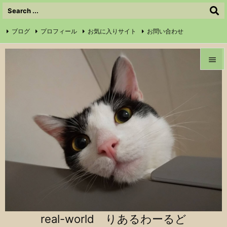
ブログ
プロフィール
お気に入りサイト
お問い合わせ

サイトマップ
信仰の証
Instagram
Feedly
RSS


メニュ

前へ

次へ

検索
real-world りあるわーるど