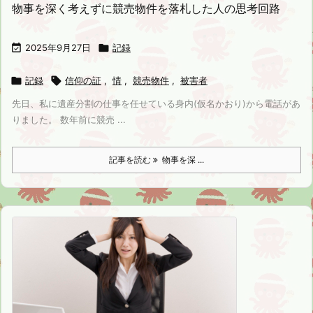
物事を深く考えずに競売物件を落札した人の思考回路

2025年9月27日

記録

記録

信仰の証
,
情
,
競売物件
,
被害者
先日、私に遺産分割の仕事を任せている身内(仮名かおり)から電話があ
りました。 数年前に競売 ...
記事を読む
物事を深 ...