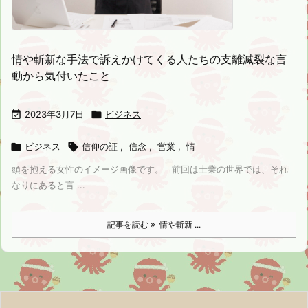
情や斬新な手法で訴えかけてくる人たちの支離滅裂な言
動から気付いたこと

2023年3月7日

ビジネス

ビジネス

信仰の証
,
信念
,
営業
,
情
頭を抱える女性のイメージ画像です。 前回は士業の世界では、それ
なりにあると言 ...
記事を読む
情や斬新 ...