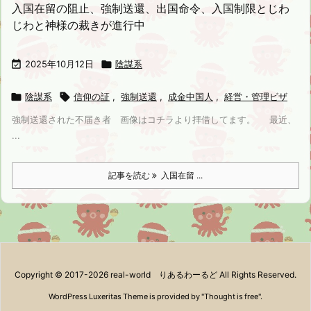
入国在留の阻止、強制送還、出国命令、入国制限とじわ
じわと神様の裁きが進行中

2025年10月12日

陰謀系

陰謀系

信仰の証
,
強制送還
,
成金中国人
,
経営・管理ビザ
強制送還された不届き者 画像はコチラより拝借してます。 最近、
...
記事を読む
入国在留 ...
Copyright ©
2017
-2026
real-world りあるわーるど
All Rights Reserved.
WordPress Luxeritas Theme is provided by "
Thought is free
".