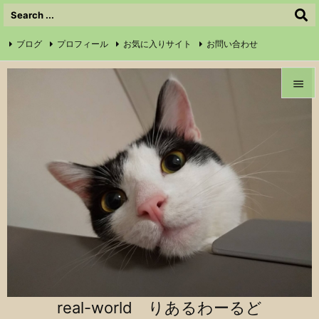
ブログ
プロフィール
お気に入りサイト
お問い合わせ

サイトマップ
信仰の証
Instagram
Feedly
RSS


メニュ

前へ

次へ

検索
real-world りあるわーるど