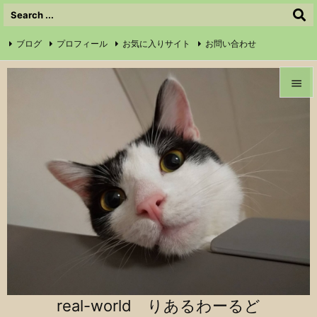
ブログ
プロフィール
お気に入りサイト
お問い合わせ

サイトマップ
信仰の証
Instagram
Feedly
RSS


メニュ

前へ

次へ

検索
real-world りあるわーるど