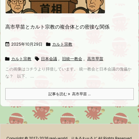
高市早苗とカルト宗教の複合体との密接な関係

2025年10月29日

カルト宗教

カルト宗教

日本会議
,
旧統一教会
,
高市早苗
この画像はコチラより拝借しています。 統一教会と日本会議の傀儡か
な？ 以下、 ...
記事を読む
高市早苗 ...
Copyright ©
2017
-2026
real-world りあるわーるど
All Rights Reserved.