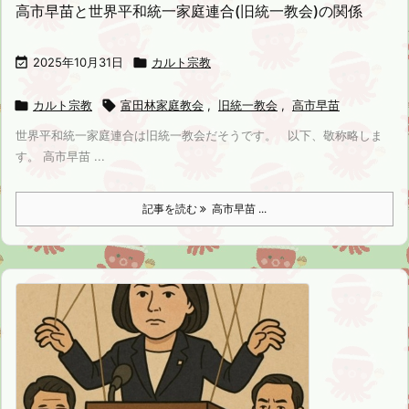
高市早苗と世界平和統一家庭連合(旧統一教会)の関係

2025年10月31日

カルト宗教

カルト宗教

富田林家庭教会
,
旧統一教会
,
高市早苗
世界平和統一家庭連合は旧統一教会だそうです。 以下、敬称略しま
す。 高市早苗 ...
記事を読む
高市早苗 ...