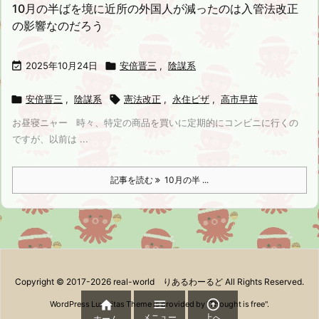
10月の半ばを境に近所の外国人が減ったのは入管法改正
の影響なのだろう

2025年10月24日

安倍晋三
,
陰謀系

安倍晋三
,
陰謀系

憲法改正
,
永住ビザ
,
高市早苗
お昼寝ニャー 時々、特定の商品を買いに定期的にコンビニに行くの
ですが、以前は ...
記事を読む
10月の半 ...
Copyright ©
2017
-2026
real-world りあるわーるど
All Rights Reserved.



WordPress Luxeritas Theme is provided by "
Thought is free
".
メニュー
上へ
ホーム