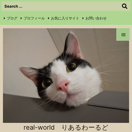
ブログ
プロフィール
お気に入りサイト
お問い合わせ

サイトマップ
信仰の証
Instagram
Feedly
RSS


メニュ

前へ

次へ

検索
real-world りあるわーるど