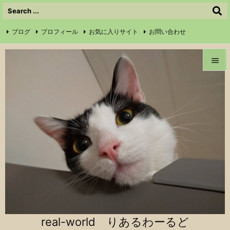
ブログ
プロフィール
お気に入りサイト
お問い合わせ

サイトマップ
信仰の証
Instagram
Feedly
RSS


メニュ

前へ

次へ

検索
real-world りあるわーるど