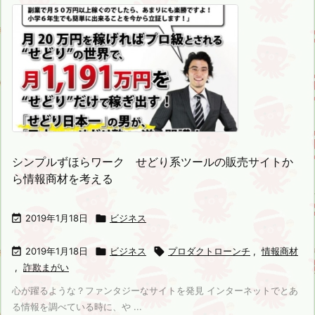
シンプルずほらワーク せどり系ツールの販売サイトか
ら情報商材を考える

2019年1月18日

ビジネス

2019年1月18日

ビジネス

プロダクトローンチ
,
情報商材
,
詐欺まがい
心が躍るような？ファンタジーなサイトを発見 インターネットでとあ
る情報を調べている時に、や ...