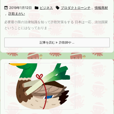

2019年1月12日

ビジネス

プロダクトローンチ
,
情報商材
,
詐欺まがい
必要最小限の法律知識を知って詐欺対策をする 日本は一応、法治国家
ということにはなっておりま ...
記事を読む
詐欺師や ...