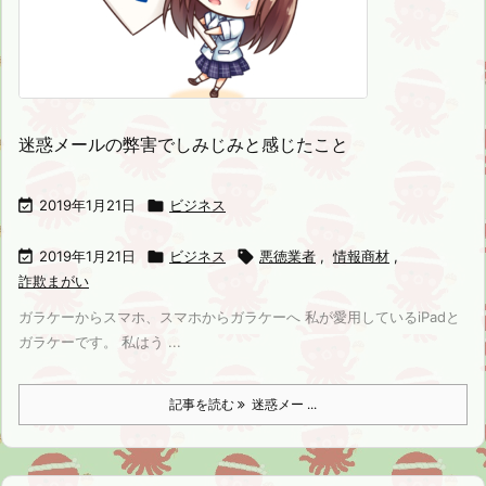
迷惑メールの弊害でしみじみと感じたこと

2019年1月21日

ビジネス

2019年1月21日

ビジネス

悪徳業者
,
情報商材
,
詐欺まがい
ガラケーからスマホ、スマホからガラケーへ 私が愛用しているiPadと
ガラケーです。 私はう ...
記事を読む
迷惑メー ...