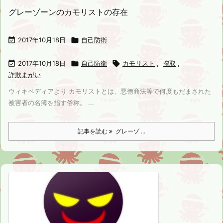
グレーゾーンのカモリストの存在

2017年10月18日

自己防衛

2017年10月18日

自己防衛

カモリスト
,
搾取
,
詐欺まがい
ウィキペディアより カモリストとは、悪徳商法等で何度もだまされた
被害者の名簿を指す俗称。 ...
記事を読む
グレーゾ ...