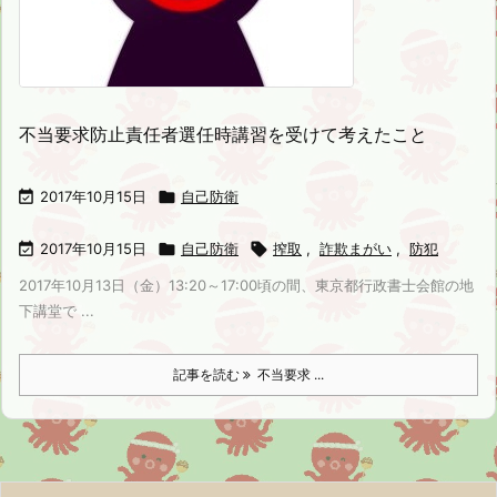
不当要求防止責任者選任時講習を受けて考えたこと

2017年10月15日

自己防衛

2017年10月15日

自己防衛

搾取
,
詐欺まがい
,
防犯
2017年10月13日（金）13:20～17:00頃の間、東京都行政書士会館の地
下講堂で ...
記事を読む
不当要求 ...