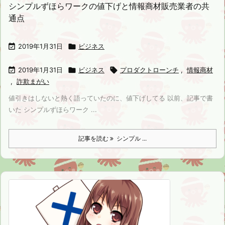
シンプルずほらワークの値下げと情報商材販売業者の共
通点

2019年1月31日

ビジネス

2019年1月31日

ビジネス

プロダクトローンチ
,
情報商材
,
詐欺まがい
値引きはしないと熱く語っていたのに、値下げしてる 以前、記事で書
いた シンプルずほらワーク ...
記事を読む
シンプル ...