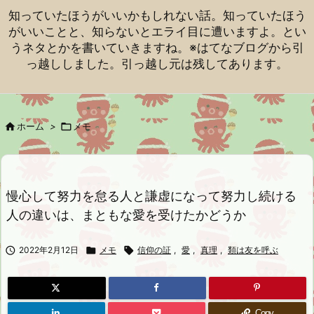
知っていたほうがいいかもしれない話。知っていたほう
がいいことと、知らないとエライ目に遭いますよ。とい
うネタとかを書いていきますね。※はてなブログから引
っ越ししました。引っ越し元は残してあります。

ホーム
>

メモ
慢心して努力を怠る人と謙虚になって努力し続ける
人の違いは、まともな愛を受けたかどうか

2022年2月12日

メモ

信仰の証
,
愛
,
真理
,
類は友を呼ぶ
Copy