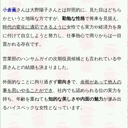
小倉薫
さんは大野陽子さんとは対照的に、見た目はどちら
かというと地味な方ですが、
勤勉な性格
で将来を見据え、
時代の変化に適応できるように
女性でも実力や経済力を身
に付けて自立しようと努力し、仕事熱心で周りからは一目
置かれる存在です。
営業部のハンサムガイの次期役員候補とも言われている中
原さんとの結婚も決まりました。
外面的なことに拘り過ぎず
前向き
で、
余裕があって他人の
事を思いやることができ
、社内でも認められる位の実力を
持ち、年齢を重ねても
知的な美しさや内面の魅力
が滲み出
るハイスペックな女性となっています。