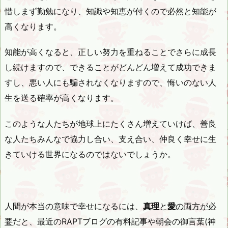
惜しまず勤勉になり、知識や知恵が付くので必然と知能が
高くなります。
知能が高くなると、正しい努力を重ねることでさらに成長
し続けますので、できることがどんどん増えて成功できま
すし、悪い人にも騙されなくなりますので、悔いのない人
生を送る確率が高くなります。
このような人たちが地球上にたくさん増えていけば、善良
な人たちみんなで協力し合い、支え合い、仲良く幸せに生
きていける世界になるのではないでしょうか。
人間が本当の意味で幸せになるには、
真理
と
愛
の両方が必
要
だと、最近のRAPTブログの有料記事や朝会の御言葉(神