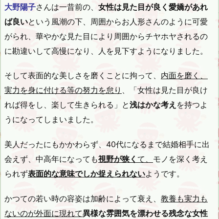
大野陽子
さんは一昔前の、
女性は見た目が良く愛嬌があれ
ば良い
という風潮の下、周囲からお人形さんのように可愛
がられ、華やかな見た目により周囲からチヤホヤされるの
に勘違いして高慢になり、人を見下すようになりました。
そして表面的な美しさを磨くことに拘って、
内面を磨く、
実力を身に付ける等の努力を怠り
、「女性は見た目が良け
れば得をし、楽して生きられる」と
浅はかな考え
を持つよ
うになってしまいました。
美人だったにもかかわらず、40代になるまで結婚相手に出
会えず、中高年になっても
視野が狭く
て、
モノを深く考え
られず
表面的な意味でしか捉えられない
ようです。
かつての若い時の容姿は加齢によって衰え、
教養も実力も
ないのが外面に現れて
異様な雰囲気を漂わせる残念な女性