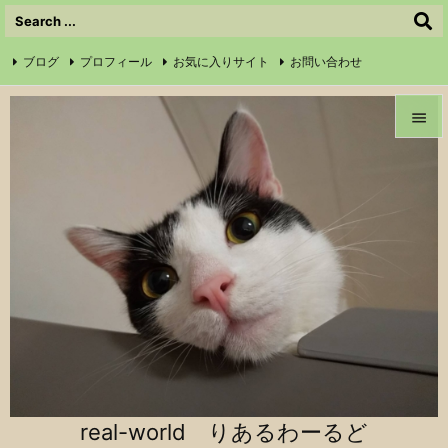
ブログ
プロフィール
お気に入りサイト
お問い合わせ

サイトマップ
信仰の証
Instagram
Feedly
RSS


メニュ

前へ

次へ

検索
real-world りあるわーるど