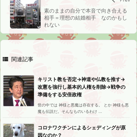
素のままの自分で本音で向き合える
相手＝理想の結婚相手 なのかもし
れない

関連記事
キリスト教を否定→神道や仏教を推す→
改憲を強行し基本的人権を削除→戦争の
準備をする安倍政権
世の中では 神様と悪魔は存在する。 とか 神様も悪
魔も伝説だ。そんなものいるわけ ...
コロナワクチンによるシェディングが原
因なのか？