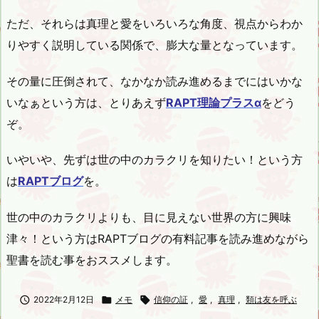
ただ、それらは真理と愛をいろいろな角度、視点からわか
りやすく説明している関係で、膨大な量となっています。
その量に圧倒されて、なかなか読み進めるまでにはいかな
いなぁという方は、とりあえず
RAPT理論プラスα
をどう
ぞ。
いやいや、先ずは世の中のカラクリを知りたい！という方
は
RAPTブログ
を。
世の中のカラクリよりも、目に見えない世界の方に興味
津々！という方はRAPTブログの有料記事を読み進めながら
聖書を読む事をおススメします。

2022年2月12日

メモ

信仰の証
,
愛
,
真理
,
類は友を呼ぶ