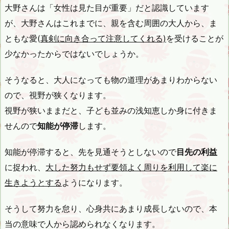
大野さんは「女性は見た目が重要」だと認識しています
が、大野さんはこれまでに、親を含む周囲の大人から、ま
ともな愛(
真剣に向き合って注意してくれる)
を受けることが
少なかったからではないでしょうか。
そうなると、大人になっても物の道理があまりわからない
ので、視野が狭くなります。
視野が狭いままだと、子ども並みの浅知恵しか身に付きま
せんので
知能が停滞
します。
知能が停滞すると、先を見通そうとしないので
目先の利益
に捉われ、
大した努力もせず要領よく周りを利用して楽に
生きようとする
ようになります。
そうして努力を怠り、心身共にあまり成長しないので、本
当の意味で人から認められなくなります。