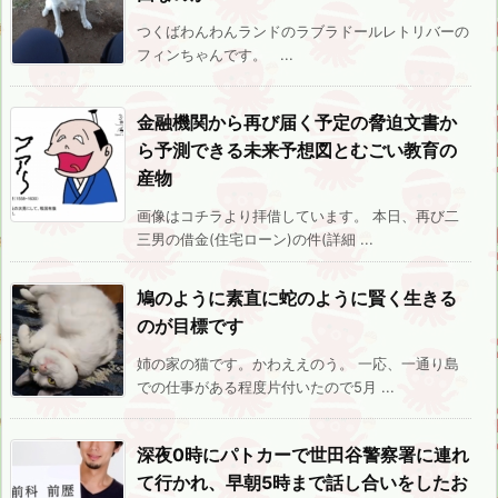
つくばわんわんランドのラブラドールレトリバーの
フィンちゃんです。 ...
金融機関から再び届く予定の脅迫文書か
ら予測できる未来予想図とむごい教育の
産物
画像はコチラより拝借しています。 本日、再び二
三男の借金(住宅ローン)の件(詳細 ...
鳩のように素直に蛇のように賢く生きる
のが目標です
姉の家の猫です。かわええのう。 一応、一通り島
での仕事がある程度片付いたので5月 ...
深夜0時にパトカーで世田谷警察署に連れ
て行かれ、早朝5時まで話し合いをしたお