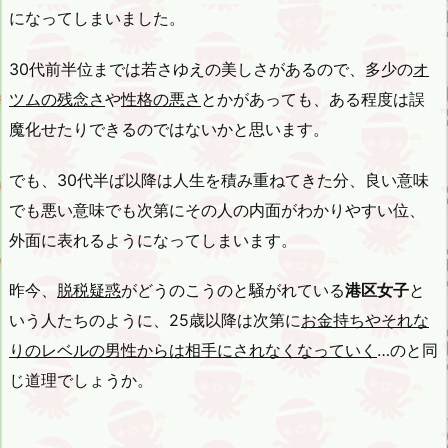
になってしまいました。
30代前半位までは若さゆえの美しさがあるので、多少の
オ
ツムの残念さ
や
性格の悪さ
とかがあっても、ある程度は誤
魔化せたりできるのではないかと思います。
でも、30代半ば以降は人生を積み重ねてきた分、良い意味
でも悪い意味でも次第にその人の内面がわかりやすい位、
外面に表れるようになってしまいます。
昨今、
脱税疑惑
がどうのこうのと騒がれている
港区女子
と
いう人たちのように、25歳以降は次第に
お金持ちやそれな
りのレベルの男性からは相手にされなくなっていく
…のと同
じ道理でしょうか。