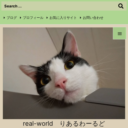
ブログ
プロフィール
お気に入りサイト
お問い合わせ

サイトマップ
信仰の証
Instagram
Feedly
RSS


メニュ

前へ

次へ

検索
real-world りあるわーるど