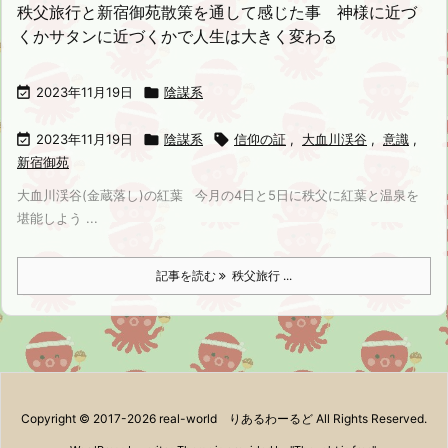
秩父旅行と新宿御苑散策を通して感じた事 神様に近づ
くかサタンに近づくかで人生は大きく変わる

2023年11月19日

陰謀系

2023年11月19日

陰謀系

信仰の証
,
大血川渓谷
,
意識
,
新宿御苑
大血川渓谷(金蔵落し)の紅葉 今月の4日と5日に秩父に紅葉と温泉を
堪能しよう ...
記事を読む
秩父旅行 ...
Copyright ©
2017
-2026
real-world りあるわーるど
All Rights Reserved.