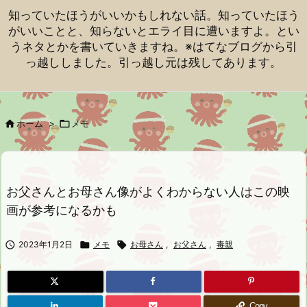
知っていたほうがいいかもしれない話。知っていたほう
がいいことと、知らないとエライ目に遭いますよ。とい
うネタとかを書いていきますね。※はてなブログから引
っ越ししました。引っ越し元は残してあります。

ホーム
>

メモ
お父さんとお母さん像がよくわからない人はこの映
画が参考になるかも

2023年1月2日

メモ

お母さん
,
お父さん
,
毒親
Copy