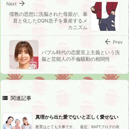

Next
儒教の思想に洗脳された母親が、暴
君と化したDQN息子を量産するメ
カニズム

Prev
バブル時代の恋愛至上主義という洗
脳と芸能人の不倫騒動の相関性

関連記事
真理から出た愛でないと正しく愛せない
教育はとても大事です。 最近、RAPTブログの有