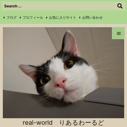
ブログ
プロフィール
お気に入りサイト
お問い合わせ

サイトマップ
信仰の証
Instagram
Feedly
RSS


メニュ

前へ

次へ

検索
real-world りあるわーるど